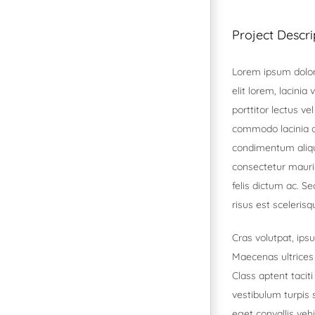
Project Descri
Lorem ipsum dolor 
elit lorem, lacinia 
porttitor lectus v
commodo lacinia or
condimentum alique
consectetur mauris
felis dictum ac. Se
risus est sceleris
Cras volutpat, ips
Maecenas ultrices
Class aptent tacit
vestibulum turpis
eget convallis vehi