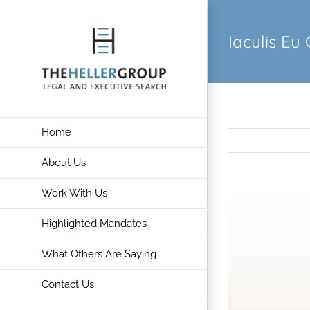
Skip
to
Iaculis Eu 
content
Home
About Us
Work With Us
View
Larger
Highlighted Mandates
Image
What Others Are Saying
Contact Us