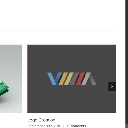
Logo Creation
Pr
September 10th, 2014
|
0 Comments
Sep