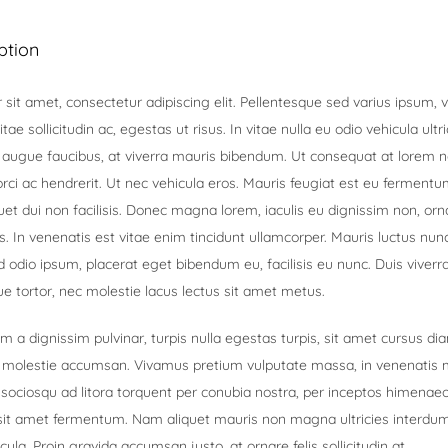
ption
sit amet, consectetur adipiscing elit. Pellentesque sed varius ipsum, v
vitae sollicitudin ac, egestas ut risus. In vitae nulla eu odio vehicula ultr
el augue faucibus, at viverra mauris bibendum. Ut consequat at lorem n
ci ac hendrerit. Ut nec vehicula eros. Mauris feugiat est eu ferment
t dui non facilisis. Donec magna lorem, iaculis eu dignissim non, orna
. In venenatis est vitae enim tincidunt ullamcorper. Mauris luctus nun
d odio ipsum, placerat eget bibendum eu, facilisis eu nunc. Duis viverra,
que tortor, nec molestie lacus lectus sit amet metus.
um a dignissim pulvinar, turpis nulla egestas turpis, sit amet cursus d
 molestie accumsan. Vivamus pretium vulputate massa, in venenatis
i sociosqu ad litora torquent per conubia nostra, per inceptos himenaeo
 sit amet fermentum. Nam aliquet mauris non magna ultricies interdu
cula. Proin gravida accumsan justo, at ornare felis sollicitudin at.