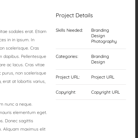
Project Details
Skills Needed:
Branding
itae sodales erat. Etiam
Design
ices in in ipsum. In
Photography
on scelerisque. Cras
um dapibus. Pellentesque
Categories:
Branding
Design
re ac lacus. Cras vitae
c purus, non scelerisque
Project URL:
Project URL
 erat at lobortis varius,
Copyright:
Copyright URL
iam nunc a neque.
 mauris elementum eget.
s. Donec sagittis
m. Aliquam maximus elit