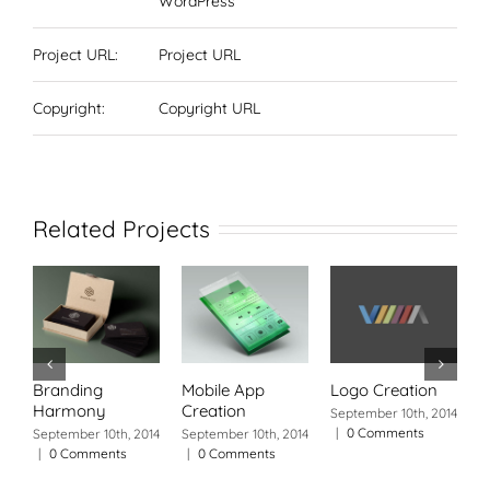
WordPress
Project URL:
Project URL
Copyright:
Copyright URL
Related Projects
Branding
Mobile App
Logo Creation
P
Harmony
Creation
O
September 10th, 2014
|
0 Comments
September 10th, 2014
September 10th, 2014
S
|
0 Comments
|
0 Comments
|