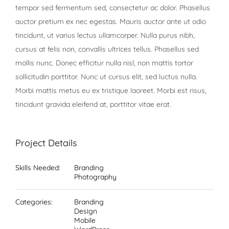
tempor sed fermentum sed, consectetur ac dolor. Phasellus
auctor pretium ex nec egestas. Mauris auctor ante ut odio
tincidunt, ut varius lectus ullamcorper. Nulla purus nibh,
cursus at felis non, convallis ultrices tellus. Phasellus sed
mollis nunc. Donec efficitur nulla nisl, non mattis tortor
sollicitudin porttitor. Nunc ut cursus elit, sed luctus nulla.
Morbi mattis metus eu ex tristique laoreet. Morbi est risus,
tincidunt gravida eleifend at, porttitor vitae erat.
Project Details
Skills Needed:
Branding
Photography
Categories:
Branding
Design
Mobile