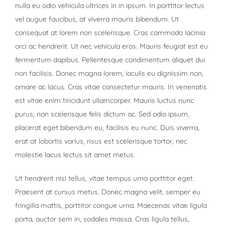
nulla eu odio vehicula ultrices in in ipsum. In porttitor lectus
vel augue faucibus, at viverra mauris bibendum. Ut
consequat at lorem non scelerisque. Cras commodo lacinia
orci ac hendrerit. Ut nec vehicula eros. Mauris feugiat est eu
fermentum dapibus. Pellentesque condimentum aliquet dui
non facilisis. Donec magna lorem, iaculis eu dignissim non,
ornare ac lacus. Cras vitae consectetur mauris. In venenatis
est vitae enim tincidunt ullamcorper. Mauris luctus nunc
purus, non scelerisque felis dictum ac. Sed odio ipsum,
placerat eget bibendum eu, facilisis eu nunc. Duis viverra,
erat at lobortis varius, risus est scelerisque tortor, nec
molestie lacus lectus sit amet metus.
Ut hendrerit nisl tellus, vitae tempus urna porttitor eget.
Praesent at cursus metus. Donec magna velit, semper eu
fringilla mattis, porttitor congue urna. Maecenas vitae ligula
porta, auctor sem in, sodales massa. Cras ligula tellus,